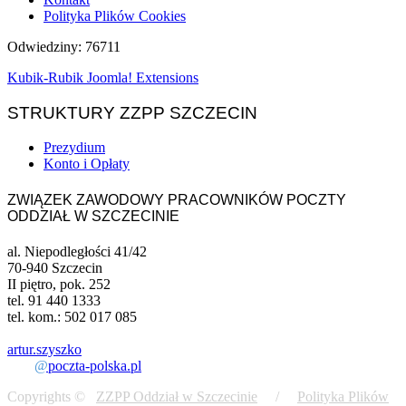
Polityka Plików Cookies
Odwiedziny: 76711
Kubik-Rubik Joomla! Extensions
STRUKTURY ZZPP SZCZECIN
Prezydium
Konto i Opłaty
ZWIĄZEK ZAWODOWY PRACOWNIKÓW POCZTY
ODDZIAŁ W SZCZECINIE
al. Niepodległości 41/42
70-940 Szczecin
II piętro, pok. 252
tel. 91 440 1333
tel. kom.: 502 017 085
artur.szyszko
@
poczta-polska.pl
Copyrights ©
ZZPP Oddział w Szczecinie
/
Polityka Plików