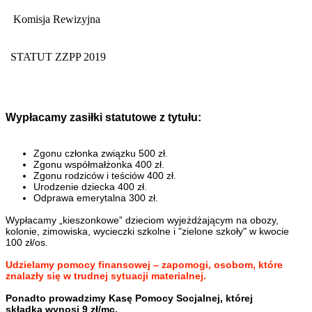
Komisja Rewizyjna
STATUT ZZPP 2019
Wypłacamy zasiłki statutowe z tytułu:
Zgonu członka związku 500 zł.
Zgonu współmałżonka 400 zł.
Zgonu rodziców i teściów 400 zł.
Urodzenie dziecka 400 zł.
Odprawa emerytalna 300 zł.
Wypłacamy „kieszonkowe” dzieciom wyjeżdżającym na obozy,
kolonie, zimowiska, wycieczki szkolne i "zielone szkoły" w kwocie
100 zł/os.
Udzielamy pomocy finansowej – zapomogi, osobom, które
znalazły
się w trudnej sytuacji materialnej.
Ponadto prowadzimy Kasę Pomocy Socjalnej, której
składka
wynosi 9 zł/mc.