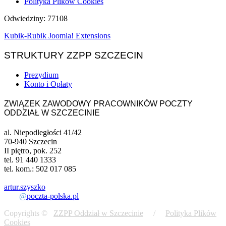
Polityka Plików Cookies
Odwiedziny: 77108
Kubik-Rubik Joomla! Extensions
STRUKTURY ZZPP SZCZECIN
Prezydium
Konto i Opłaty
ZWIĄZEK ZAWODOWY PRACOWNIKÓW POCZTY
ODDZIAŁ W SZCZECINIE
al. Niepodległości 41/42
70-940 Szczecin
II piętro, pok. 252
tel. 91 440 1333
tel. kom.: 502 017 085
artur.szyszko
@
poczta-polska.pl
Copyrights ©
ZZPP Oddział w Szczecinie
/
Polityka Plików
Cookies