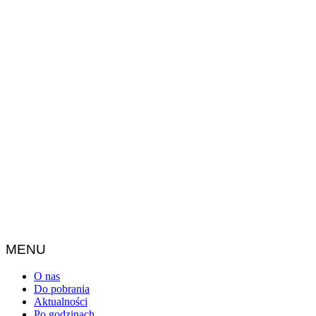
MENU
O nas
Do pobrania
Aktualności
Po godzinach