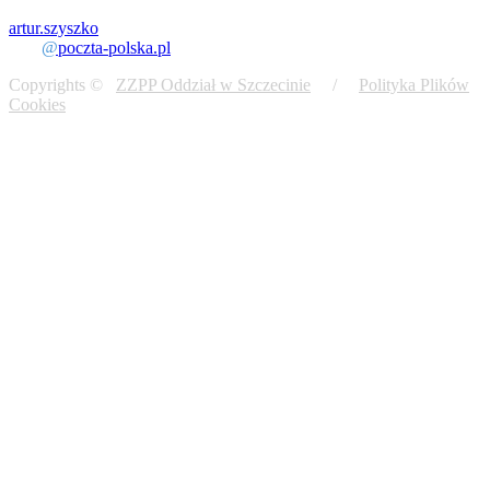
artur.szyszko
@
poczta-polska.pl
Copyrights ©
ZZPP Oddział w Szczecinie
/
Polityka Plików
Cookies