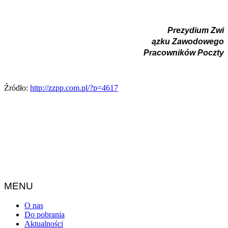
Prezydium
Zwi
ązku Zawodowego
Pracowników Poczty
Źródło:
http://zzpp.com.pl/?p=4617
MENU
O nas
Do pobrania
Aktualności