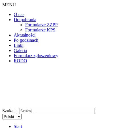
MENU
O nas
Do pobrania
Formularze ZZPP
Formularze KPS
Aktualności
Po godzinach
Linki
Galeria
Formularz zgłoszeniowy
RODO
Szukaj...
Start