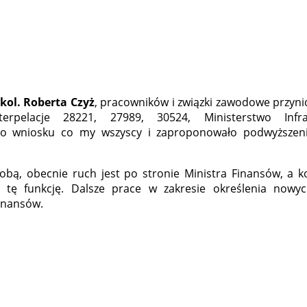
kol.
Roberta Czyż
, pracowników i związki zawodowe przynio
pelacje 28221, 27989, 30524, Ministerstwo Infras
go wniosku co my wszyscy i zaproponowało podwyższen
bą, obecnie ruch jest po stronie Ministra Finansów, a ko
 tę funkcję. Dalsze prace w zakresie określenia nowy
Finansów.