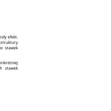
sły efekt.
truktury
ie stawek
nkretniej
ch stawek