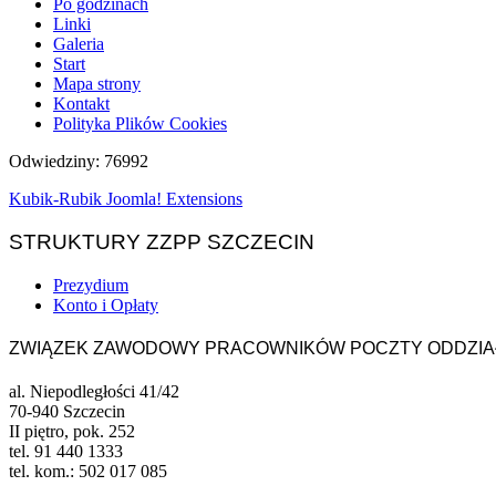
Po godzinach
Linki
Galeria
Start
Mapa strony
Kontakt
Polityka Plików Cookies
Odwiedziny: 76992
Kubik-Rubik Joomla! Extensions
STRUKTURY ZZPP SZCZECIN
Prezydium
Konto i Opłaty
ZWIĄZEK ZAWODOWY PRACOWNIKÓW POCZTY ODDZIAŁ
al. Niepodległości 41/42
70-940 Szczecin
II piętro, pok. 252
tel. 91 440 1333
tel. kom.: 502 017 085