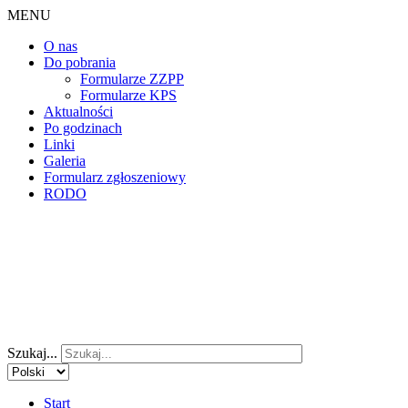
MENU
O nas
Do pobrania
Formularze ZZPP
Formularze KPS
Aktualności
Po godzinach
Linki
Galeria
Formularz zgłoszeniowy
RODO
Szukaj...
Start