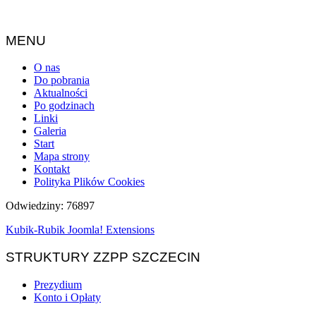
MENU
O nas
Do pobrania
Aktualności
Po godzinach
Linki
Galeria
Start
Mapa strony
Kontakt
Polityka Plików Cookies
Odwiedziny: 76897
Kubik-Rubik Joomla! Extensions
STRUKTURY ZZPP SZCZECIN
Prezydium
Konto i Opłaty