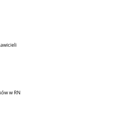
wicieli
ików w RN