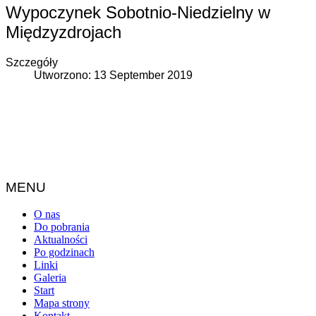
Wypoczynek Sobotnio-Niedzielny w
Międzyzdrojach
Szczegóły
Utworzono: 13 September 2019
MENU
O nas
Do pobrania
Aktualności
Po godzinach
Linki
Galeria
Start
Mapa strony
Kontakt