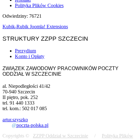
Polityka Plików Cookies
Odwiedziny: 76721
Kubik-Rubik Joomla! Extensions
STRUKTURY ZZPP SZCZECIN
Prezydium
Konto i Opłaty
ZWIĄZEK ZAWODOWY PRACOWNIKÓW POCZTY
ODDZIAŁ W SZCZECINIE
al. Niepodległości 41/42
70-940 Szczecin
II piętro, pok. 252
tel. 91 440 1333
tel. kom.: 502 017 085
artur.szyszko
@
poczta-polska.pl
Copyrights ©
ZZPP Oddział w Szczecinie
/
Polityka Plików