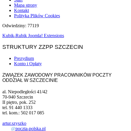
Mapa strony
Kontakt
Polityka Plików Cookies
Odwiedziny: 77119
Kubik-Rubik Joomla! Extensions
STRUKTURY ZZPP SZCZECIN
Prezydium
Konto i Opłaty
ZWIĄZEK ZAWODOWY PRACOWNIKÓW POCZTY
ODDZIAŁ W SZCZECINIE
al. Niepodległości 41/42
70-940 Szczecin
II piętro, pok. 252
tel. 91 440 1333
tel. kom.: 502 017 085
artur.szyszko
@
poczta-polska.pl