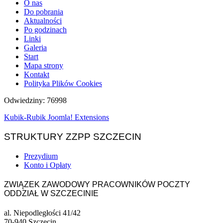
O nas
Do pobrania
Aktualności
Po godzinach
Linki
Galeria
Start
Mapa strony
Kontakt
Polityka Plików Cookies
Odwiedziny: 76998
Kubik-Rubik Joomla! Extensions
STRUKTURY ZZPP SZCZECIN
Prezydium
Konto i Opłaty
ZWIĄZEK ZAWODOWY PRACOWNIKÓW POCZTY
ODDZIAŁ W SZCZECINIE
al. Niepodległości 41/42
70-940 Szczecin